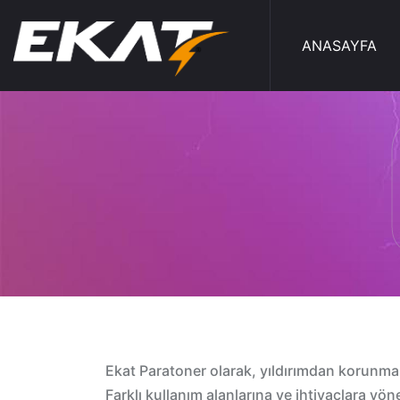
ANASAYFA
Ekat Paratoner olarak, yıldırımdan korunma 
Farklı kullanım alanlarına ve ihtiyaçlara yö