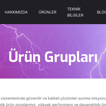
TEKNİK
HAKKIMIZDA
ÜRÜNLER
BLO
BİLGİLER
EKA
Ürün
Grupları
sistemlerinde güvenilir ve kaliteli çözümler sunma misyonuy
nelik ürün gruplarımız, yüksek performans ve dayanıklılığı ö