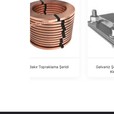
ama
Bakır Topraklama Şeridi
Galvaniz Ş
Kl