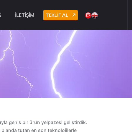
G
İLETİŞİM
TEKLİF AL
T
la geniş bir ürün yelpazesi geliştirdik.
n planda tutan en son teknolojilerle