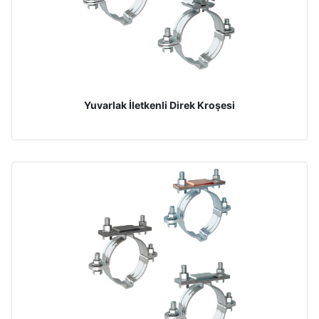
Yuvarlak İletkenli Direk Kroşesi