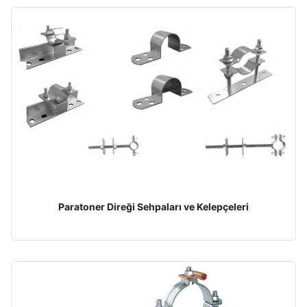
Paratoner Direği Sehpaları ve Kelepçeleri