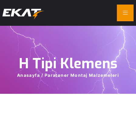
H
Tipi
Klemens
Anasayfa
/
Paratoner
Montaj
Malzemeleri