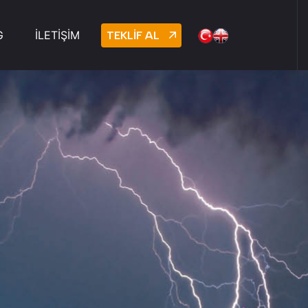
G
İLETİŞİM
TEKLİF AL