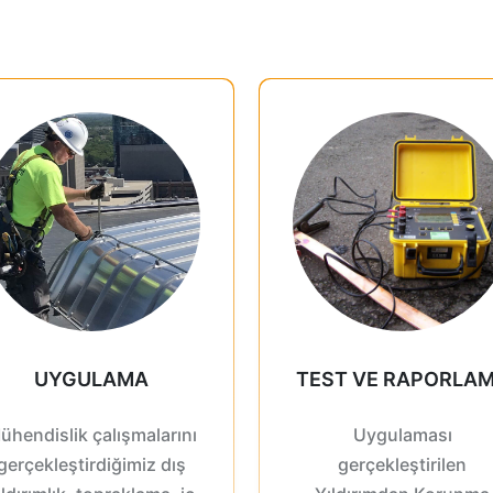
UYGULAMA
TEST VE RAPORLA
ühendislik çalışmalarını
Uygulaması
gerçekleştirdiğimiz dış
gerçekleştirilen