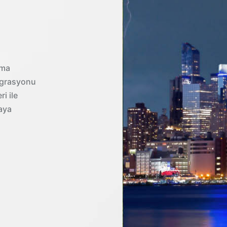
nma
egrasyonu
i ile
aya